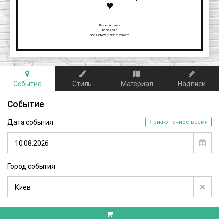
Киев, Украина

10.08.2026

50°27'16.78"N 30°31'25.68"E
Событие
Стиль
Материал
Надписи
Событие
Дата события
Я знаю точное время
Город события